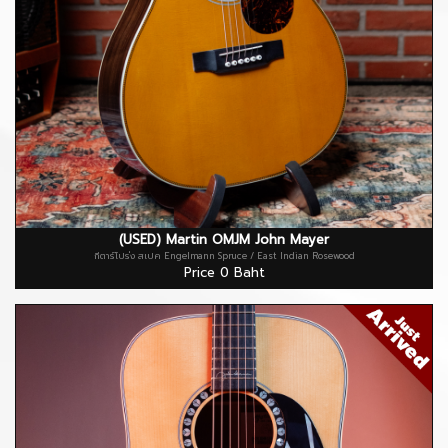
(USED) Martin OMJM John Mayer
กีตาร์โปร่ง สเปค Engelmann Spruce / East Indian Rosewood
Price 0 Baht