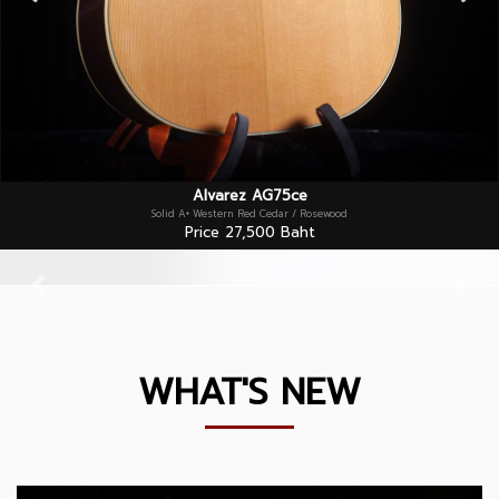
Alvarez AG75ce
Solid A+ Western Red Cedar / Rosewood
Price 27,500 Baht
Previous
Nex
WHAT'S NEW