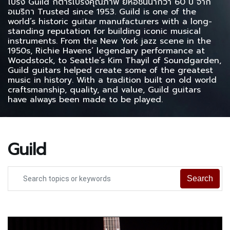
โปร่ง Guild กีต้าร์โปร่งคุณภาพ ยี่ห้อชั้นนำกว่า 60 ปี จาก
อเมริกา Trusted since 1953. Guild is one of the
world’s historic guitar manufacturers with a long-
standing reputation for building iconic musical
instruments. From the New York jazz scene in the
1950s, Richie Havens’ legendary performance at
Woodstock, to Seattle’s Kim Thayil of Soundgarden,
Guild guitars helped create some of the greatest
music in history. With a tradition built on old world
craftsmanship, quality, and value, Guild guitars
have always been made to be played.
Guild
Search