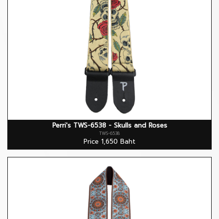
Perri's TWS-6538 - Skulls and Roses
TWS-6538
Price 1,650 Baht