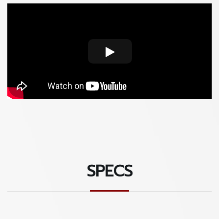
ดีไว้ฝึกเล่นสักตัว ไม่ว่าจะพกพาไปท่องเที่ยว เล่นเพื่อความ
สุนทรี ก็สะดวกสบาย ในราคาสุดคุ้ม
- มาพร้อมกับกระเป๋า Alvarez Deluxe Gig Bag ที่บุนวมอย่าง
ดี แถมให้ฟรี
สั่งซื้อ แอดไลน์ที่นี่
https://bit.ly/2IseWVX
SPECS