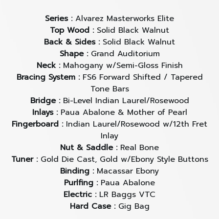
slim bevel หรือ ที่พักแขนที่ปาดโค้งมาบางกำลังดี ดูสวยงาม
ไม่ขัดตา จากไม้ Ebony ที่สีเข้มเข้ากัน และช่วยให้คนเล่นสบาย
Series :
Alvarez Masterworks Elite
แขน และทำให้กีตาร์มีรูปทรงที่ให้อารมณ์แบบ Modern Guitar 
Top Wood :
Solid Black Walnut
มากขึ้น
Back & Sides :
Solid Black Walnut
► หัวใจที่สำคัญของกีตาร์ Masterworks Elite ก็คือ 
Shape :
Grand Auditorium
โครงสร้าง Bracing แบบใหม่ที่ชื่อว่า FS6 หรือ Forward 
Neck :
Mahogany w/Semi-Gloss Finish
Shifted / Tapered Tone Bars ซึ่งทาง Alvarez ได้
Bracing System :
FS6 Forward Shifted / Tapered
ออกแบบและทดลองจนได้ผลที่ต้องการ ซึ่งช่วยให้เสียงย่านต่ำ
Tone Bars
นั้น อวบอิ่ม ละมุนกว่าเดิม และได้วอลลุ่ม หรือ ความกังวาลที่ดี
Bridge :
Bi-Level Indian Laurel/Rosewood
กว่าเดิมมากๆ
Inlays :
Paua Abalone & Mother of Pearl
► Signature ของกีตาร์ Alvarez ทุกๆ รุ่นคือ Bi-Level 
Fingerboard :
Indian Laurel/Rosewood w/12th Fret
Bridge และ Head Stock หรือหัวกีตาร์ ที่ทำมุมหักองศา
Inlay
มากกว่าปกติ ช่วยให้สายกีตาร์นั้นมีความตึงที่เหมาะสม และ
Nut & Saddle :
Real Bone
ช่วยให้เสียงโดยรวมนั้น คมชัดมากกว่าปกติ และตอบสนองต่อ
Tuner :
Gold Die Cast, Gold w/Ebony Style Buttons
น้ำหนักการเล่นได้ดีขึ้น
Binding :
Macassar Ebony
► และกีตาร์ใน Series Masterworks Elite นี้ ยังมาพร้อมกับ 
Purlfing :
Paua Abalone
Pickup LR Baggs Element VTC ที่ให้เสียงที่พุ่งชัด แข็ง
Electric :
LR Baggs VTC
แรง และเป็นแบรนด์ที่ได้มารตฐานระดับโลก ช่วยให้งาน Live 
Hard Case :
Gig Bag
ง่ายขึ้นและได้คุณภาพที่มากขึ้นอีกด้วย