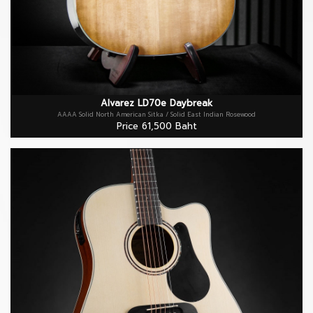
Alvarez LD70e Daybreak
AAAA Solid North American Sitka / Solid East Indian Rosewood
Price 61,500 Baht