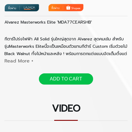
Alvarez Masterworks Elite 'MDA77CEARSHB'
กีตาร์โปร่งไฟฟ้า All Solid รุ่นใหญ่สุดจาก Alvarez สุดคมเข้ม สำหรับ
รุ่นMasterworks Eliteนี้จะเป็นเหมือนตัวแทนกีต้าร์ Custom เริ่มด้วยไม้
Black Walnut ทั้งไม้หน้าและหลัง ! พร้อมการตกแต่งแบบจัดเต็มตั้งแต่
Slim Bevel Armrest,เดินBinding ด้วยไม้ และ Purffing Abalone
รอบตัว
ADD TO CART
หัวใจที่สำคัญของกีตาร์ Masterworks Elite ก็คือ โครงสร้าง
Bracing แบบใหม่ที่ชื่อว่า FS6 หรือ Forward Shifted /
Tapered Tone Bars ซึ่งทาง Alvarez ได้ออกแบบและ
VIDEO
ทดลองจนได้ผลที่ต้องการ ซึ่งช่วยให้เสียงย่านต่ำนั้น อวบอิ่ม
ละมุนกว่าเดิม และได้วอลลุ่ม หรือ ความกังวาลที่ดีกว่าเดิม
มากๆ
และกีตาร์ใน Series Masterworks Elite นี้ ยังมาพร้อมกับ Pickup LR