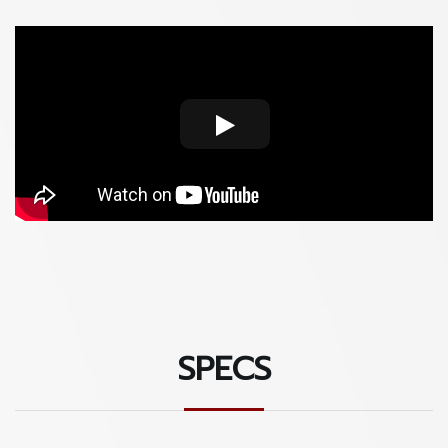
Baggs Element VTC ที่ให้เสียงที่พุ่งชัด แข็งแรง และเป็นแบรนด์ที่ได้
มารตฐานระดับโลก ช่วยให้งาน Live ง่ายขึ้นและได้คุณภาพที่มากขึ้นอีก
ด้วย
แถม Gig Bag อย่างดีปกป้องกีตาร์อย่างมั่นใจ
SPECS