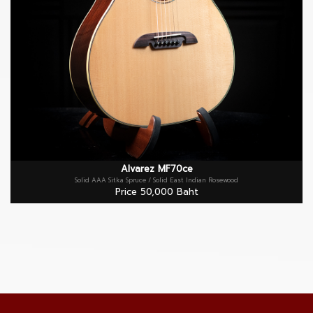
Alvarez MF70ce
Solid AAA Sitka Spruce / Solid East Indian Rosewood
Price 50,000 Baht